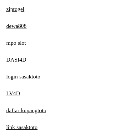
ziptogel
dewa808
mpo slot
DASI4D
login sasaktoto
LV4D
daftar kupangtoto
link sasaktoto