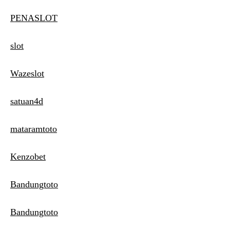
PENASLOT
slot
Wazeslot
satuan4d
mataramtoto
Kenzobet
Bandungtoto
Bandungtoto