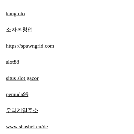
kangtoto
소자본창업
https://spawngrid.com
slot88
situs slot gacor
pemuda99
우리계열주소
www.shashel.eu/de