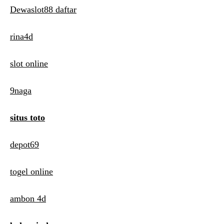
Dewaslot88 daftar
rina4d
slot online
9naga
situs toto
depot69
togel online
ambon 4d