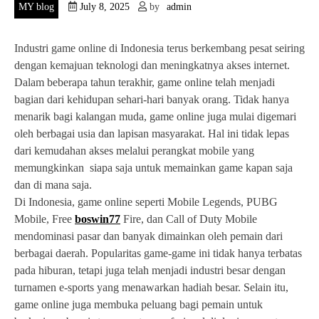
MY blog
July 8, 2025
by
admin
Industri game online di Indonesia terus berkembang pesat seiring
dengan kemajuan teknologi dan meningkatnya akses internet.
Dalam beberapa tahun terakhir, game online telah menjadi
bagian dari kehidupan sehari-hari banyak orang. Tidak hanya
menarik bagi kalangan muda, game online juga mulai digemari
oleh berbagai usia dan lapisan masyarakat. Hal ini tidak lepas
dari kemudahan akses melalui perangkat mobile yang
memungkinkan siapa saja untuk memainkan game kapan saja
dan di mana saja.
Di Indonesia, game online seperti Mobile Legends, PUBG
Mobile, Free
boswin77
Fire, dan Call of Duty Mobile
mendominasi pasar dan banyak dimainkan oleh pemain dari
berbagai daerah. Popularitas game-game ini tidak hanya terbatas
pada hiburan, tetapi juga telah menjadi industri besar dengan
turnamen e-sports yang menawarkan hadiah besar. Selain itu,
game online juga membuka peluang bagi pemain untuk