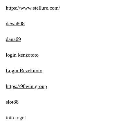
https://www.stellure.com/
dewa808
dana69
login kenzototo
Login Rezekitoto
https://98win.group
slot88
toto togel