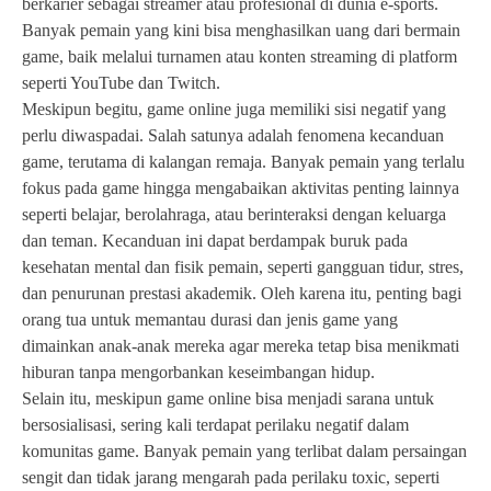
berkarier sebagai streamer atau profesional di dunia e-sports.
Banyak pemain yang kini bisa menghasilkan uang dari bermain
game, baik melalui turnamen atau konten streaming di platform
seperti YouTube dan Twitch.
Meskipun begitu, game online juga memiliki sisi negatif yang
perlu diwaspadai. Salah satunya adalah fenomena kecanduan
game, terutama di kalangan remaja. Banyak pemain yang terlalu
fokus pada game hingga mengabaikan aktivitas penting lainnya
seperti belajar, berolahraga, atau berinteraksi dengan keluarga
dan teman. Kecanduan ini dapat berdampak buruk pada
kesehatan mental dan fisik pemain, seperti gangguan tidur, stres,
dan penurunan prestasi akademik. Oleh karena itu, penting bagi
orang tua untuk memantau durasi dan jenis game yang
dimainkan anak-anak mereka agar mereka tetap bisa menikmati
hiburan tanpa mengorbankan keseimbangan hidup.
Selain itu, meskipun game online bisa menjadi sarana untuk
bersosialisasi, sering kali terdapat perilaku negatif dalam
komunitas game. Banyak pemain yang terlibat dalam persaingan
sengit dan tidak jarang mengarah pada perilaku toxic, seperti