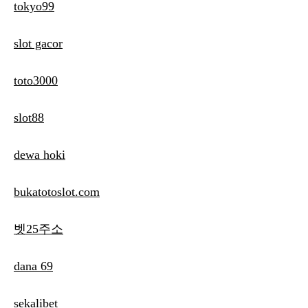
tokyo99
slot gacor
toto3000
slot88
dewa hoki
bukatotoslot.com
벳25주소
dana 69
sekalibet