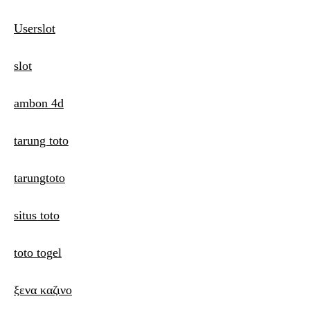
Userslot
slot
ambon 4d
tarung toto
tarungtoto
situs toto
toto togel
ξενα καζινο