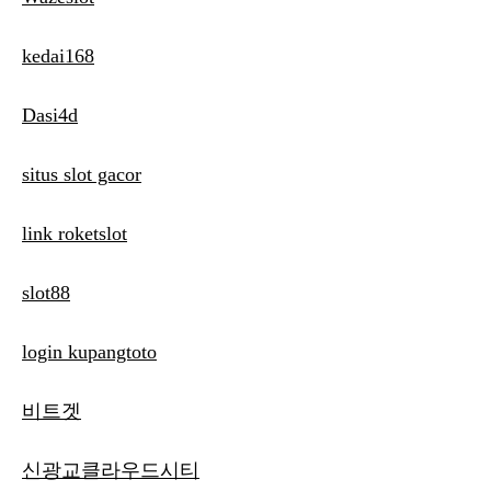
kedai168
Dasi4d
situs slot gacor
link roketslot
slot88
login kupangtoto
비트겟
신광교클라우드시티