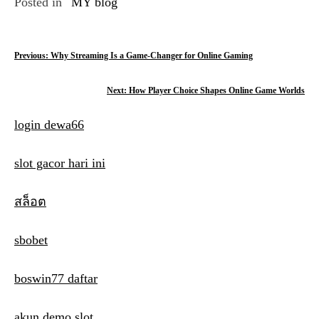
Posted in
MY blog
P
Previous:
Why Streaming Is a Game-Changer for Online Gaming
o
Next:
How Player Choice Shapes Online Game Worlds
s
login dewa66
t
n
slot gacor hari ini
a
สล็อต
v
i
sbobet
g
boswin77 daftar
a
t
akun demo slot