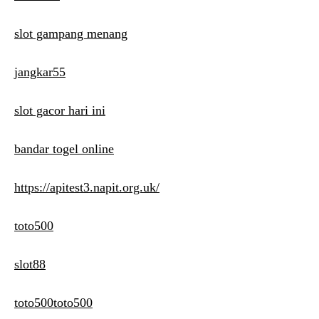
slot gampang menang
jangkar55
slot gacor hari ini
bandar togel online
https://apitest3.napit.org.uk/
toto500
slot88
toto500toto500