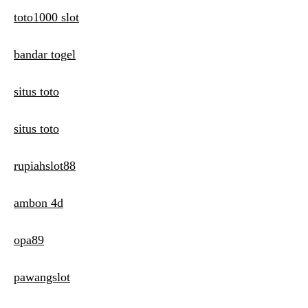
toto1000 slot
bandar togel
situs toto
situs toto
rupiahslot88
ambon 4d
opa89
pawangslot